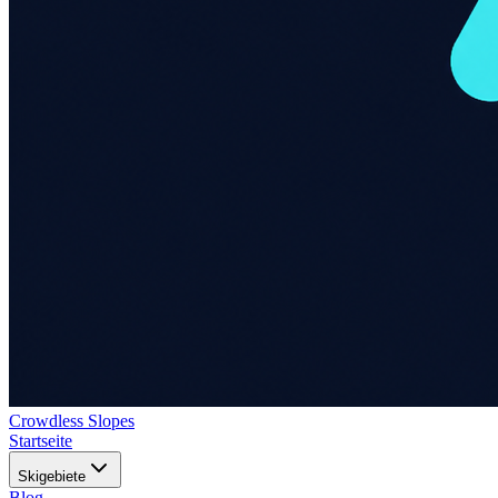
Crowdless Slopes
Startseite
Skigebiete
Blog