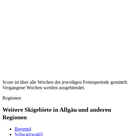
—
keine Ferien dieser Art
Sachsen-Anhalt
—
—
keine Ferien dieser Art
Schleswig-Holstein
—
—
keine Ferien dieser Art
Thüringen
—
—
keine Ferien dieser Art
Score ist über alle Wochen der jeweiligen Ferienperiode gemittelt.
Vergangene Wochen werden ausgeblendet.
Regionen
Weitere Skigebiete in Allgäu und anderen
Regionen
Bayern
4
Schwarzwald
1