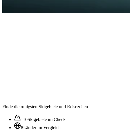
Auslastung in der
Wintersaison im ⌀
50
/100
Ruhig
Moderat
Lebhaft
Stoßzeit
Finde die ruhigsten Skigebiete und Reisezeiten
110
Skigebiete im Check
8
Länder im Vergleich