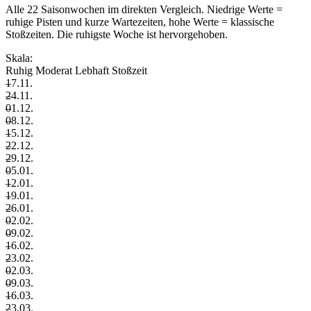
Alle 22 Saisonwochen im direkten Vergleich. Niedrige Werte =
ruhige Pisten und kurze Wartezeiten, hohe Werte = klassische
Stoßzeiten. Die ruhigste Woche ist hervorgehoben.
Skala:
Ruhig
Moderat
Lebhaft
Stoßzeit
–
17.11.
–
24.11.
–
01.12.
–
08.12.
–
15.12.
–
22.12.
–
29.12.
–
05.01.
–
12.01.
–
19.01.
–
26.01.
–
02.02.
–
09.02.
–
16.02.
–
23.02.
–
02.03.
–
09.03.
–
16.03.
–
23.03.