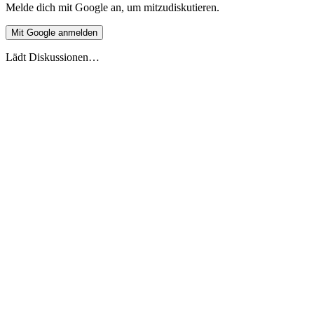
Melde dich mit Google an, um mitzudiskutieren.
Mit Google anmelden
Lädt Diskussionen…
Live-Vorschau
Europäische Ferienüberschneidung 2026
Stand 27.5.2026
2026
2027
DE
🇩🇪
Deutschland
AT
🇦🇹
Österreich
CH
🇨🇭
Schweiz
FR
🇫🇷