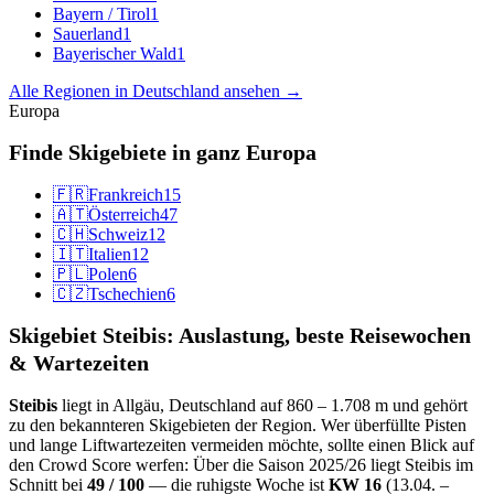
Bayern / Tirol
1
Sauerland
1
Bayerischer Wald
1
Alle Regionen in Deutschland ansehen →
Europa
Finde Skigebiete in ganz Europa
🇫🇷
Frankreich
15
🇦🇹
Österreich
47
🇨🇭
Schweiz
12
🇮🇹
Italien
12
🇵🇱
Polen
6
🇨🇿
Tschechien
6
Skigebiet Steibis: Auslastung, beste Reisewochen
& Wartezeiten
Steibis
liegt in Allgäu, Deutschland auf 860 – 1.708 m und gehört
zu den bekannteren Skigebieten der Region. Wer überfüllte Pisten
und lange Liftwartezeiten vermeiden möchte, sollte einen Blick auf
den Crowd Score werfen: Über die Saison 2025/26 liegt Steibis im
Schnitt bei
49 / 100
— die ruhigste Woche ist
KW 16
(13.04. –