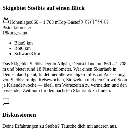
Skigebiet Steibis auf einen Blick
Höhenlage:
860 – 1.708 m
Top-Gäste:
🇩🇪
🇦🇹
🇳🇱
Pistenkilometer
18
km gesamt
Blau
9
km
Rot
6
km
Schwarz
3
km
Das Skigebiet Steibis liegt in Allgäu, Deutschland auf 860 – 1.708
m und bietet rund 18 Pistenkilometer. Wer einen Skiurlaub in
Deutschland plant, findet hier alle wichtigen Infos zur Auslastung
von Steibis: ruhige Reisewochen, Stoßzeiten und den Crowd Score
je Kalenderwoche — ideal, um Wartezeiten zu vermeiden und den
passenden Zeitraum für den nächsten Skiurlaub zu finden.
Diskussionen
Deine Erfahrungen zu Steibis? Tausche dich mit anderen aus.