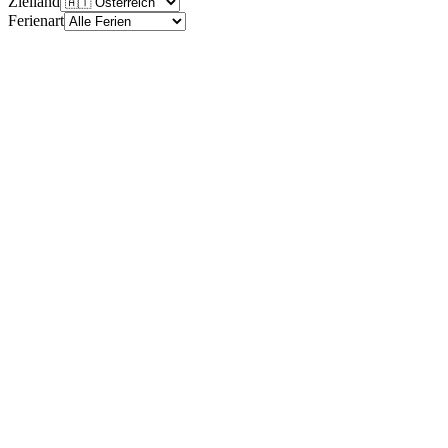
Zielland
Ferienart
Baden-Württemberg
—
—
keine Ferien dieser Art
Bayern
—
—
keine Ferien dieser Art
Berlin
—
—
keine Ferien dieser Art
Brandenburg
—
—
keine Ferien dieser Art
Bremen
—