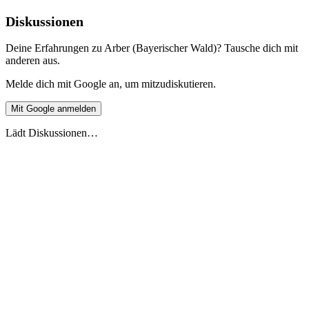
Diskussionen
Deine Erfahrungen zu Arber (Bayerischer Wald)? Tausche dich mit
anderen aus.
Melde dich mit Google an, um mitzudiskutieren.
Mit Google anmelden
Lädt Diskussionen…
Live-Vorschau
Europäische Ferienüberschneidung 2026
Stand 27.5.2026
2026
2027
DE
🇩🇪
Deutschland
AT
🇦🇹