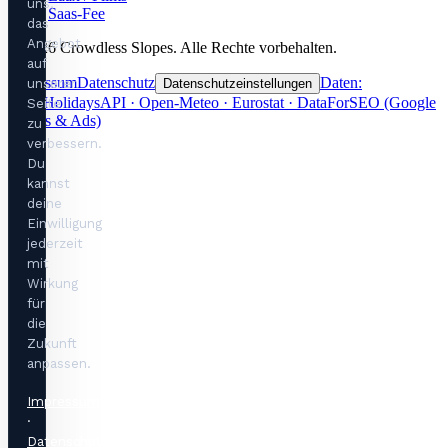
uns,
Saas-Fee
das
Angebot
©
2026
Crowdless Slopes.
Alle Rechte vorbehalten.
auf
Impressum
Datenschutz
Daten:
unserer
Datenschutzeinstellungen
OpenHolidaysAPI · Open-Meteo · Eurostat · DataForSEO (Google
Seite
Trends & Ads)
zu
verbessern.
Du
kannst
deine
Einwilligung
jederzeit
mit
Wirkung
für
die
Zukunft
anpassen.
Impressum
·
Datenschutzerklärung