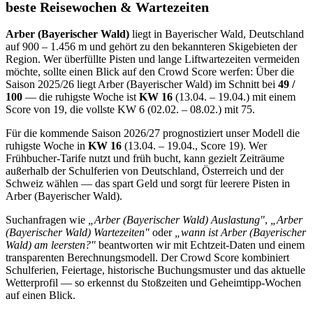
beste Reisewochen & Wartezeiten
Arber (Bayerischer Wald)
liegt in Bayerischer Wald, Deutschland
auf 900 – 1.456 m und gehört zu den bekannteren Skigebieten der
Region. Wer überfüllte Pisten und lange Liftwartezeiten vermeiden
möchte, sollte einen Blick auf den Crowd Score werfen: Über die
Saison 2025/26 liegt Arber (Bayerischer Wald) im Schnitt bei
49 /
100
— die ruhigste Woche ist
KW 16
(13.04. – 19.04.) mit einem
Score von 19, die vollste KW 6 (02.02. – 08.02.) mit 75.
Für die kommende Saison 2026/27 prognostiziert unser Modell die
ruhigste Woche in
KW 16
(13.04. – 19.04., Score 19). Wer
Frühbucher-Tarife nutzt und früh bucht, kann gezielt Zeiträume
außerhalb der Schulferien von Deutschland, Österreich und der
Schweiz wählen — das spart Geld und sorgt für leerere Pisten in
Arber (Bayerischer Wald).
Suchanfragen wie
„Arber (Bayerischer Wald) Auslastung"
,
„Arber
(Bayerischer Wald) Wartezeiten"
oder
„wann ist Arber (Bayerischer
Wald) am leersten?"
beantworten wir mit Echtzeit-Daten und einem
transparenten Berechnungsmodell. Der Crowd Score kombiniert
Schulferien, Feiertage, historische Buchungsmuster und das aktuelle
Wetterprofil — so erkennst du Stoßzeiten und Geheimtipp-Wochen
auf einen Blick.