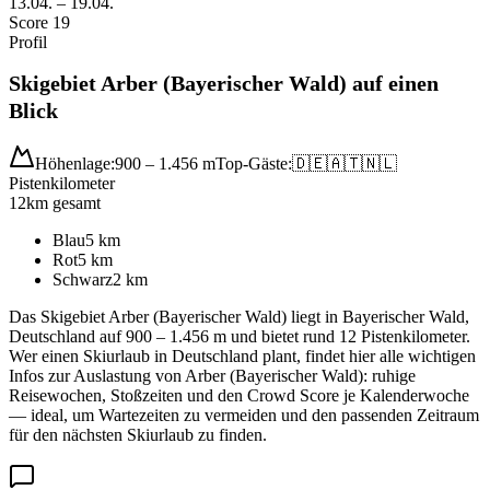
13.04. – 19.04.
Score 19
Profil
Skigebiet Arber (Bayerischer Wald) auf einen
Blick
Höhenlage:
900 – 1.456 m
Top-Gäste:
🇩🇪
🇦🇹
🇳🇱
Pistenkilometer
12
km gesamt
Blau
5
km
Rot
5
km
Schwarz
2
km
Das Skigebiet Arber (Bayerischer Wald) liegt in Bayerischer Wald,
Deutschland auf 900 – 1.456 m und bietet rund 12 Pistenkilometer.
Wer einen Skiurlaub in Deutschland plant, findet hier alle wichtigen
Infos zur Auslastung von Arber (Bayerischer Wald): ruhige
Reisewochen, Stoßzeiten und den Crowd Score je Kalenderwoche
— ideal, um Wartezeiten zu vermeiden und den passenden Zeitraum
für den nächsten Skiurlaub zu finden.