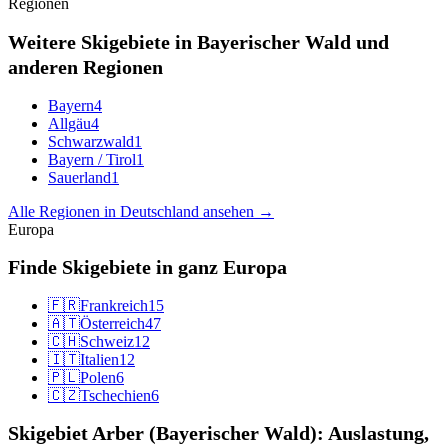
Regionen
Weitere Skigebiete in Bayerischer Wald und
anderen Regionen
Bayern
4
Allgäu
4
Schwarzwald
1
Bayern / Tirol
1
Sauerland
1
Alle Regionen in Deutschland ansehen →
Europa
Finde Skigebiete in ganz Europa
🇫🇷
Frankreich
15
🇦🇹
Österreich
47
🇨🇭
Schweiz
12
🇮🇹
Italien
12
🇵🇱
Polen
6
🇨🇿
Tschechien
6
Skigebiet Arber (Bayerischer Wald): Auslastung,