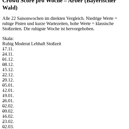
Crowd Score pro Woche – Arber (Bayerischer
Wald)
Alle 22 Saisonwochen im direkten Vergleich. Niedrige Werte =
ruhige Pisten und kurze Wartezeiten, hohe Werte = klassische
Stoßzeiten. Die ruhigste Woche ist hervorgehoben.
Skala:
Ruhig
Moderat
Lebhaft
Stoßzeit
–
17.11.
–
24.11.
–
01.12.
–
08.12.
–
15.12.
–
22.12.
–
29.12.
–
05.01.
–
12.01.
–
19.01.
–
26.01.
–
02.02.
–
09.02.
–
16.02.
–
23.02.
–
02.03.