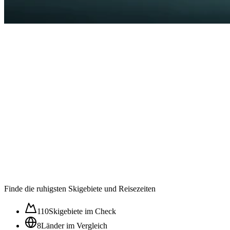
Auslastung in der
Wintersaison im ⌀
50
/100
Ruhig
Moderat
Lebhaft
Stoßzeit
Finde die ruhigsten Skigebiete und Reisezeiten
110
Skigebiete im Check
8
Länder im Vergleich