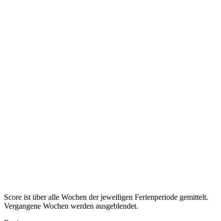
keine Ferien dieser Art
Saarland
—
—
keine Ferien dieser Art
Sachsen
—
—
keine Ferien dieser Art
Sachsen-Anhalt
—
—
keine Ferien dieser Art
Schleswig-Holstein
—
—
keine Ferien dieser Art
Thüringen
—
—
keine Ferien dieser Art
Score ist über alle Wochen der jeweiligen Ferienperiode gemittelt.
Vergangene Wochen werden ausgeblendet.