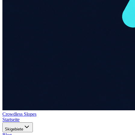
Crowdless Slopes
Startseite
Skigebiete
Blog