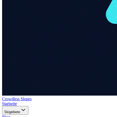
Crowdless Slopes
Startseite
Skigebiete
Blog