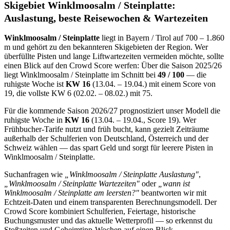
Skigebiet Winklmoosalm / Steinplatte:
Auslastung, beste Reisewochen & Wartezeiten
Winklmoosalm / Steinplatte
liegt in Bayern / Tirol auf 700 – 1.860
m und gehört zu den bekannteren Skigebieten der Region. Wer
überfüllte Pisten und lange Liftwartezeiten vermeiden möchte, sollte
einen Blick auf den Crowd Score werfen: Über die Saison 2025/26
liegt Winklmoosalm / Steinplatte im Schnitt bei
49 / 100
— die
ruhigste Woche ist
KW 16
(13.04. – 19.04.) mit einem Score von
19, die vollste KW 6 (02.02. – 08.02.) mit 75.
Für die kommende Saison 2026/27 prognostiziert unser Modell die
ruhigste Woche in
KW 16
(13.04. – 19.04., Score 19). Wer
Frühbucher-Tarife nutzt und früh bucht, kann gezielt Zeiträume
außerhalb der Schulferien von Deutschland, Österreich und der
Schweiz wählen — das spart Geld und sorgt für leerere Pisten in
Winklmoosalm / Steinplatte.
Suchanfragen wie
„Winklmoosalm / Steinplatte Auslastung"
,
„Winklmoosalm / Steinplatte Wartezeiten"
oder
„wann ist
Winklmoosalm / Steinplatte am leersten?"
beantworten wir mit
Echtzeit-Daten und einem transparenten Berechnungsmodell. Der
Crowd Score kombiniert Schulferien, Feiertage, historische
Buchungsmuster und das aktuelle Wetterprofil — so erkennst du
Stoßzeiten und Geheimtipp-Wochen auf einen Blick.