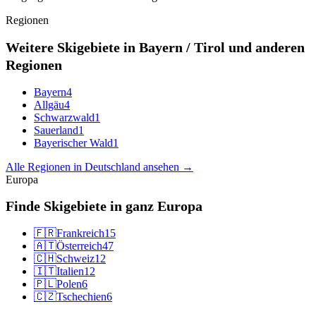
Regionen
Weitere Skigebiete in Bayern / Tirol und anderen
Regionen
Bayern
4
Allgäu
4
Schwarzwald
1
Sauerland
1
Bayerischer Wald
1
Alle Regionen in Deutschland ansehen →
Europa
Finde Skigebiete in ganz Europa
🇫🇷
Frankreich
15
🇦🇹
Österreich
47
🇨🇭
Schweiz
12
🇮🇹
Italien
12
🇵🇱
Polen
6
🇨🇿
Tschechien
6