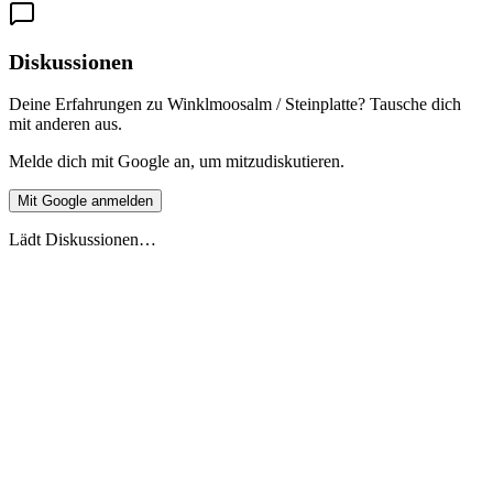
Diskussionen
Deine Erfahrungen zu Winklmoosalm / Steinplatte? Tausche dich
mit anderen aus.
Melde dich mit Google an, um mitzudiskutieren.
Mit Google anmelden
Lädt Diskussionen…
Live-Vorschau
Europäische Ferienüberschneidung 2026
Stand 27.5.2026
2026
2027
DE
🇩🇪
Deutschland
AT