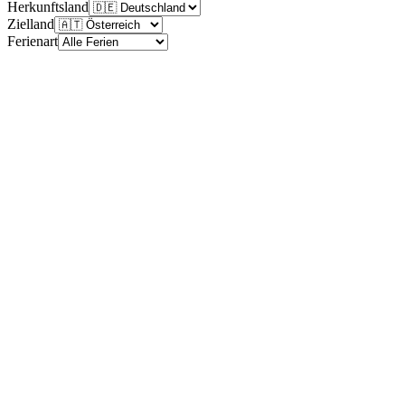
Herkunftsland
Zielland
Ferienart
Baden-Württemberg
—
—
keine Ferien dieser Art
Bayern
—
—
keine Ferien dieser Art
Berlin
—
—
keine Ferien dieser Art
Brandenburg
—
—
keine Ferien dieser Art
Bremen