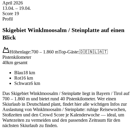
April
2026
13.04. – 19.04.
Score 19
Profil
Skigebiet Winklmoosalm / Steinplatte auf einen
Blick
Höhenlage:
700 – 1.860 m
Top-Gäste:
🇩🇪
🇳🇱
🇦🇹
Pistenkilometer
40
km gesamt
Blau
18
km
Rot
16
km
Schwarz
6
km
Das Skigebiet Winklmoosalm / Steinplatte liegt in Bayern / Tirol auf
700 – 1.860 m und bietet rund 40 Pistenkilometer. Wer einen
Skiurlaub in Deutschland plant, findet hier alle wichtigen Infos zur
Auslastung von Winklmoosalm / Steinplatte: ruhige Reisewochen,
Stoßzeiten und den Crowd Score je Kalenderwoche — ideal, um
Wartezeiten zu vermeiden und den passenden Zeitraum für den
nächsten Skiurlaub zu finden.