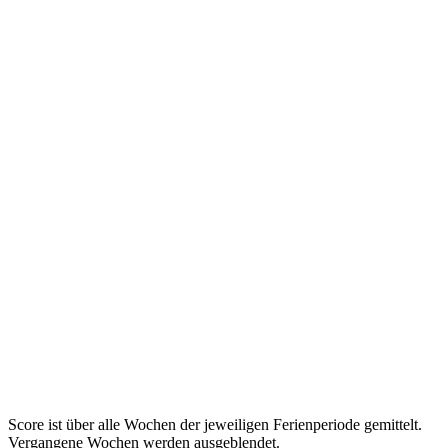
—
—
keine Ferien dieser Art
Saarland
—
—
keine Ferien dieser Art
Sachsen
—
—
keine Ferien dieser Art
Sachsen-Anhalt
—
—
keine Ferien dieser Art
Schleswig-Holstein
—
—
keine Ferien dieser Art
Thüringen
—
—
keine Ferien dieser Art
Score ist über alle Wochen der jeweiligen Ferienperiode gemittelt.
Vergangene Wochen werden ausgeblendet.