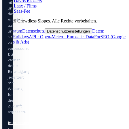
Davos Klosters
hilft
Laax / Flims
uns,
Saas-Fee
das
Angebot
©
2026
Crowdless Slopes.
Alle Rechte vorbehalten.
auf
Impressum
Datenschutz
Daten:
unserer
Datenschutzeinstellungen
OpenHolidaysAPI · Open-Meteo · Eurostat · DataForSEO (Google
Seite
Trends & Ads)
zu
verbessern.
Du
kannst
deine
Einwilligung
jederzeit
mit
Wirkung
für
die
Zukunft
anpassen.
Impressum
·