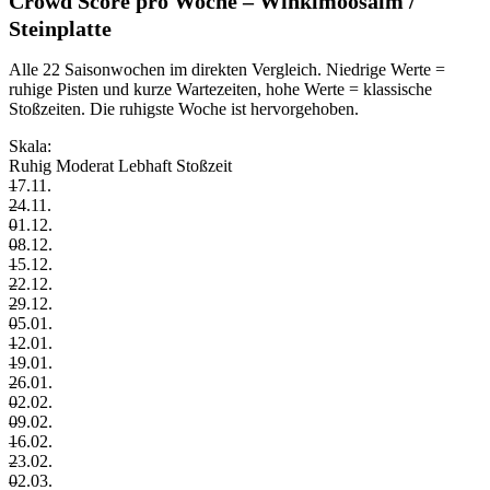
Crowd Score pro Woche – Winklmoosalm /
Steinplatte
Alle 22 Saisonwochen im direkten Vergleich. Niedrige Werte =
ruhige Pisten und kurze Wartezeiten, hohe Werte = klassische
Stoßzeiten. Die ruhigste Woche ist hervorgehoben.
Skala:
Ruhig
Moderat
Lebhaft
Stoßzeit
–
17.11.
–
24.11.
–
01.12.
–
08.12.
–
15.12.
–
22.12.
–
29.12.
–
05.01.
–
12.01.
–
19.01.
–
26.01.
–
02.02.
–
09.02.
–
16.02.
–
23.02.
–
02.03.