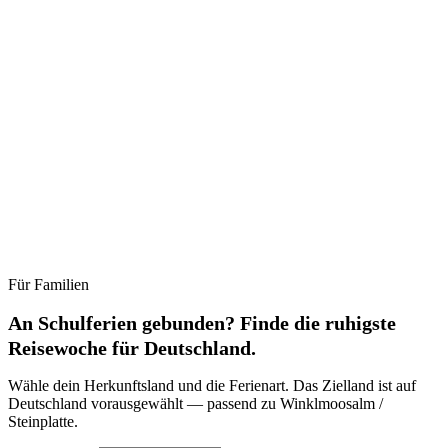
Für Familien
Ruhig
Moderat
Lebhaft
Stoßzeit
An Schulferien gebunden? Finde die ruhigste
Reisewoche für Deutschland.
Wähle dein Herkunftsland und die Ferienart. Das Zielland ist auf
Deutschland vorausgewählt — passend zu Winklmoosalm /
Steinplatte.