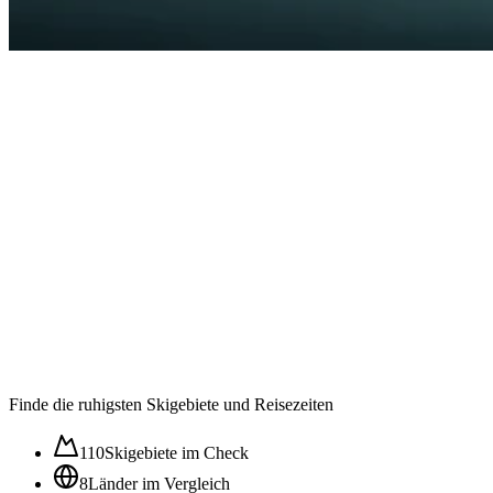
Auslastung in der
Wintersaison im ⌀
50
/100
Ruhig
Moderat
Lebhaft
Stoßzeit
Finde die ruhigsten Skigebiete und Reisezeiten
110
Skigebiete im Check
8
Länder im Vergleich