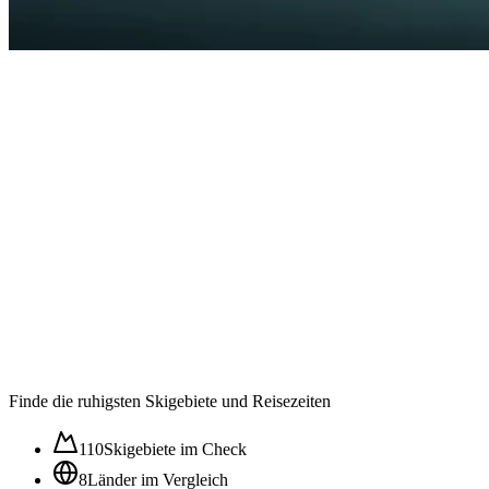
Auslastung in der
Wintersaison im ⌀
58
/100
Ruhig
Moderat
Lebhaft
Stoßzeit
Finde die ruhigsten Skigebiete und Reisezeiten
110
Skigebiete im Check
8
Länder im Vergleich