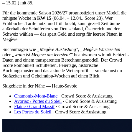
– 15.02.) mit 85.
Für die kommende Saison 2026/27 prognostiziert unser Modell die
ruhigste Woche in
KW 15
(06.04. – 12.04., Score 23). Wer
Frühbucher-Tarife nutzt und früh bucht, kann gezielt Zeiträume
außerhalb der Schulferien von Deutschland, Österreich und der
Schweiz wählen — das spart Geld und sorgt für leerere Pisten in
Megève.
Suchanfragen wie
„Megève Auslastung"
,
„Megève Wartezeiten"
oder
„wann ist Megève am leersten?"
beantworten wir mit Echtzeit-
Daten und einem transparenten Berechnungsmodell. Der Crowd
Score kombiniert Schulferien, Feiertage, historische
Buchungsmuster und das aktuelle Wetterprofil — so erkennst du
Stoßzeiten und Geheimtipp-Wochen auf einen Blick.
Skigebiete in der Nähe — Haute-Savoie
Chamonix-Mont-Blanc
· Crowd Score & Auslastung
Avoriaz / Portes du Soleil
· Crowd Score & Auslastung
Flaine / Grand Massif
· Crowd Score & Auslastung
Les Portes du Soleil
· Crowd Score & Auslastung