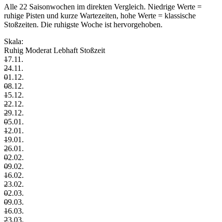
Alle 22 Saisonwochen im direkten Vergleich. Niedrige Werte =
ruhige Pisten und kurze Wartezeiten, hohe Werte = klassische
Stoßzeiten. Die ruhigste Woche ist hervorgehoben.
Skala:
Ruhig
Moderat
Lebhaft
Stoßzeit
–
17.11.
–
24.11.
–
01.12.
–
08.12.
–
15.12.
–
22.12.
–
29.12.
–
05.01.
–
12.01.
–
19.01.
–
26.01.
–
02.02.
–
09.02.
–
16.02.
–
23.02.
–
02.03.
–
09.03.
–
16.03.
–
23.03.