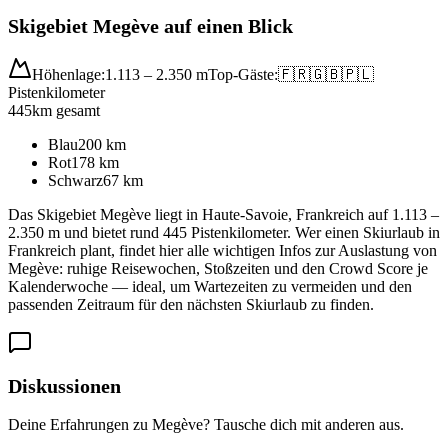
Skigebiet Megève auf einen Blick
Höhenlage:
1.113 – 2.350 m
Top-Gäste:
🇫🇷
🇬🇧
🇵🇱
Pistenkilometer
445
km gesamt
Blau
200
km
Rot
178
km
Schwarz
67
km
Das Skigebiet Megève liegt in Haute-Savoie, Frankreich auf 1.113 –
2.350 m und bietet rund 445 Pistenkilometer. Wer einen Skiurlaub in
Frankreich plant, findet hier alle wichtigen Infos zur Auslastung von
Megève: ruhige Reisewochen, Stoßzeiten und den Crowd Score je
Kalenderwoche — ideal, um Wartezeiten zu vermeiden und den
passenden Zeitraum für den nächsten Skiurlaub zu finden.
Diskussionen
Deine Erfahrungen zu Megève? Tausche dich mit anderen aus.