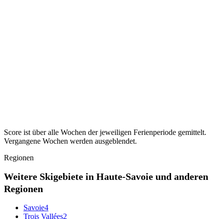
Ruhigste KW ·
KW 14–15
39
Sachsen-Anhalt
35
Ferien ·
Osterferien
2027
Ruhigste KW ·
KW 14
35
Schleswig-Holstein
44
Ferien ·
Osterferien
2027
Ruhigste KW ·
KW 13–15
44
Thüringen
42
Ferien ·
Osterferien
2027
Ruhigste KW ·
KW 15–16
42
Score ist über alle Wochen der jeweiligen Ferienperiode gemittelt.
Vergangene Wochen werden ausgeblendet.
Regionen
Weitere Skigebiete in Haute-Savoie und anderen
Regionen
Savoie
4
Trois Vallées
2