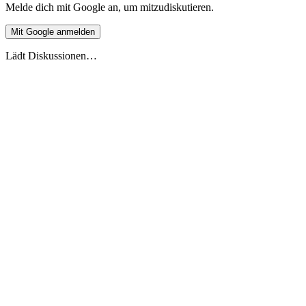
Melde dich mit Google an, um mitzudiskutieren.
Mit Google anmelden
Lädt Diskussionen…
Live-Vorschau
Europäische Ferienüberschneidung 2026
Stand 27.5.2026
2026
2027
DE
🇩🇪
Deutschland
AT
🇦🇹
Österreich
CH
🇨🇭
Schweiz
FR
🇫🇷