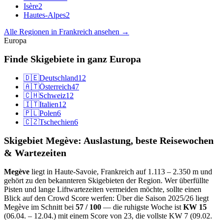
Isère
2
Hautes-Alpes
2
Alle Regionen in Frankreich ansehen →
Europa
Finde Skigebiete in ganz Europa
🇩🇪
Deutschland
12
🇦🇹
Österreich
47
🇨🇭
Schweiz
12
🇮🇹
Italien
12
🇵🇱
Polen
6
🇨🇿
Tschechien
6
Skigebiet Megève: Auslastung, beste Reisewochen
& Wartezeiten
Megève
liegt in Haute-Savoie, Frankreich auf 1.113 – 2.350 m und
gehört zu den bekannteren Skigebieten der Region. Wer überfüllte
Pisten und lange Liftwartezeiten vermeiden möchte, sollte einen
Blick auf den Crowd Score werfen: Über die Saison 2025/26 liegt
Megève im Schnitt bei
57 / 100
— die ruhigste Woche ist
KW 15
(06.04. – 12.04.) mit einem Score von 23, die vollste KW 7 (09.02.