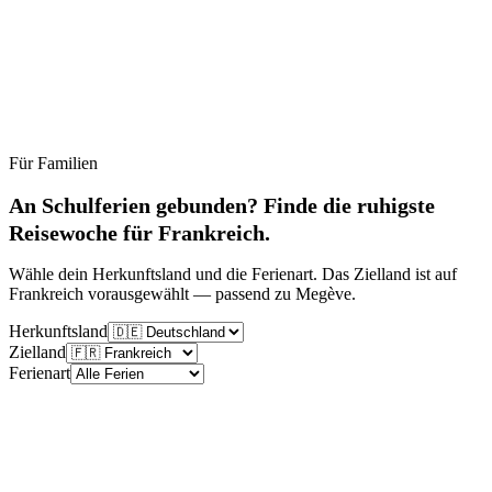
Für Familien
Ruhig
Moderat
Lebhaft
Stoßzeit
An Schulferien gebunden? Finde die ruhigste
Reisewoche für Frankreich.
Wähle dein Herkunftsland und die Ferienart. Das Zielland ist auf
Frankreich vorausgewählt — passend zu Megève.
Herkunftsland
Zielland
Ferienart