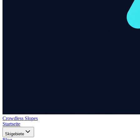
Crowdless Slopes
Startseite
Skigebiete
Blog