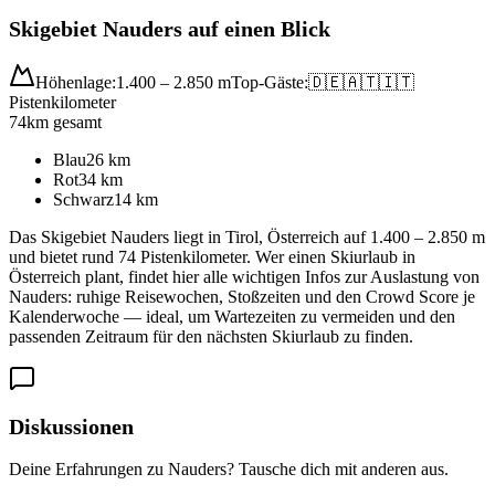
Skigebiet Nauders auf einen Blick
Höhenlage:
1.400 – 2.850 m
Top-Gäste:
🇩🇪
🇦🇹
🇮🇹
Pistenkilometer
74
km gesamt
Blau
26
km
Rot
34
km
Schwarz
14
km
Das Skigebiet Nauders liegt in Tirol, Österreich auf 1.400 – 2.850 m
und bietet rund 74 Pistenkilometer. Wer einen Skiurlaub in
Österreich plant, findet hier alle wichtigen Infos zur Auslastung von
Nauders: ruhige Reisewochen, Stoßzeiten und den Crowd Score je
Kalenderwoche — ideal, um Wartezeiten zu vermeiden und den
passenden Zeitraum für den nächsten Skiurlaub zu finden.
Diskussionen
Deine Erfahrungen zu Nauders? Tausche dich mit anderen aus.