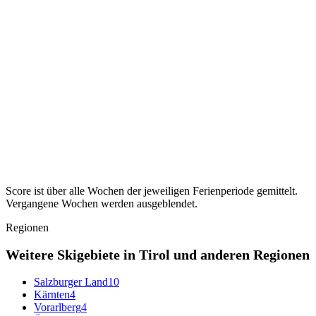
Ruhigste KW ·
KW 14–15
36
Sachsen-Anhalt
39
Ferien ·
Osterferien
2027
Ruhigste KW ·
KW 14
39
Schleswig-Holstein
43
Ferien ·
Osterferien
2027
Ruhigste KW ·
KW 13–15
43
Thüringen
31
Ferien ·
Osterferien
2027
Ruhigste KW ·
KW 15–16
31
Score ist über alle Wochen der jeweiligen Ferienperiode gemittelt.
Vergangene Wochen werden ausgeblendet.
Regionen
Weitere Skigebiete in Tirol und anderen Regionen
Salzburger Land
10
Kärnten
4
Vorarlberg
4