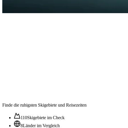
Auslastung in der
Wintersaison im ⌀
62
/100
Ruhig
Moderat
Lebhaft
Stoßzeit
Finde die ruhigsten Skigebiete und Reisezeiten
110
Skigebiete im Check
8
Länder im Vergleich