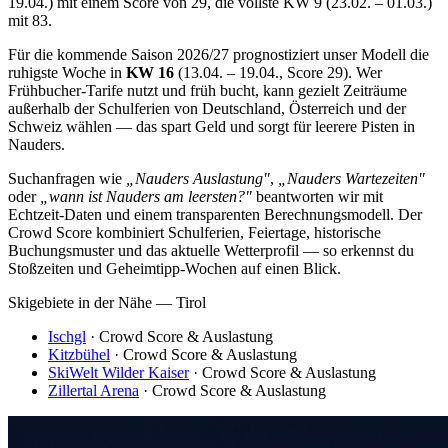
19.04.) mit einem Score von 29, die vollste KW 9 (23.02. – 01.03.)
mit 83.
Für die kommende Saison 2026/27 prognostiziert unser Modell die
ruhigste Woche in
KW 16
(13.04. – 19.04., Score 29). Wer
Frühbucher-Tarife nutzt und früh bucht, kann gezielt Zeiträume
außerhalb der Schulferien von Deutschland, Österreich und der
Schweiz wählen — das spart Geld und sorgt für leerere Pisten in
Nauders.
Suchanfragen wie
„Nauders Auslastung"
,
„Nauders Wartezeiten"
oder
„wann ist Nauders am leersten?"
beantworten wir mit
Echtzeit-Daten und einem transparenten Berechnungsmodell. Der
Crowd Score kombiniert Schulferien, Feiertage, historische
Buchungsmuster und das aktuelle Wetterprofil — so erkennst du
Stoßzeiten und Geheimtipp-Wochen auf einen Blick.
Skigebiete in der Nähe — Tirol
Ischgl
· Crowd Score & Auslastung
Kitzbühel
· Crowd Score & Auslastung
SkiWelt Wilder Kaiser
· Crowd Score & Auslastung
Zillertal Arena
· Crowd Score & Auslastung