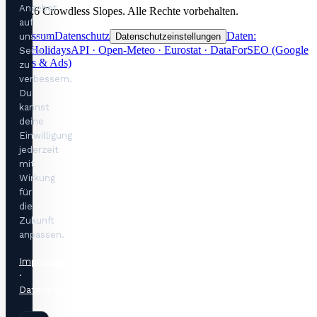
Angebot
©
2026
Crowdless Slopes.
Alle Rechte vorbehalten.
auf
Impressum
Datenschutz
Daten:
unserer
Datenschutzeinstellungen
OpenHolidaysAPI · Open-Meteo · Eurostat · DataForSEO (Google
Seite
Trends & Ads)
zu
verbessern.
Du
kannst
deine
Einwilligung
jederzeit
mit
Wirkung
für
die
Zukunft
anpassen.
Impressum
·
Datenschutzerklärung