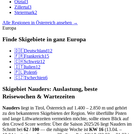
Ötztal
3
Zillertal
3
Steiermark
2
Alle Regionen in Österreich ansehen →
Europa
Finde Skigebiete in ganz Europa
🇩🇪
Deutschland
12
🇫🇷
Frankreich
15
🇨🇭
Schweiz
12
🇮🇹
Italien
12
🇵🇱
Polen
6
🇨🇿
Tschechien
6
Skigebiet Nauders: Auslastung, beste
Reisewochen & Wartezeiten
Nauders
liegt in Tirol, Österreich auf 1.400 – 2.850 m und gehört
zu den bekannteren Skigebieten der Region. Wer überfüllte Pisten
und lange Liftwartezeiten vermeiden möchte, sollte einen Blick auf
den Crowd Score werfen: Über die Saison 2025/26 liegt Nauders im
Schnitt bei
62 / 100
— die ruhigste Woche ist
KW 16
(13.04. –