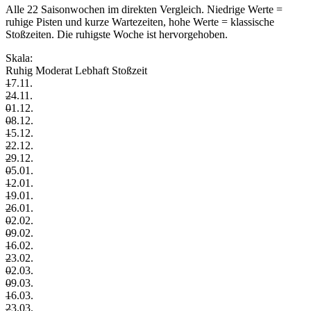
Alle 22 Saisonwochen im direkten Vergleich. Niedrige Werte =
ruhige Pisten und kurze Wartezeiten, hohe Werte = klassische
Stoßzeiten. Die ruhigste Woche ist hervorgehoben.
Skala:
Ruhig
Moderat
Lebhaft
Stoßzeit
–
17.11.
–
24.11.
–
01.12.
–
08.12.
–
15.12.
–
22.12.
–
29.12.
–
05.01.
–
12.01.
–
19.01.
–
26.01.
–
02.02.
–
09.02.
–
16.02.
–
23.02.
–
02.03.
–
09.03.
–
16.03.
–
23.03.