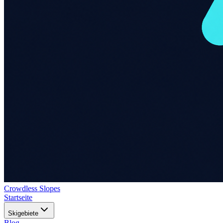
Crowdless Slopes
Startseite
Skigebiete
Blog