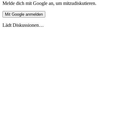
Melde dich mit Google an, um mitzudiskutieren.
Mit Google anmelden
Lädt Diskussionen…
Live-Vorschau
Europäische Ferienüberschneidung 2026
Stand 27.5.2026
2026
2027
DE
🇩🇪
Deutschland
AT
🇦🇹
Österreich
CH
🇨🇭
Schweiz
FR
🇫🇷