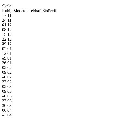
Skala:
Ruhig
Moderat
Lebhaft
Stoßzeit
–
17.11.
–
24.11.
–
01.12.
–
08.12.
–
15.12.
–
22.12.
–
29.12.
–
05.01.
–
12.01.
–
19.01.
–
26.01.
–
02.02.
–
09.02.
–
16.02.
–
23.02.
–
02.03.
–
09.03.
–
16.03.
–
23.03.
–
30.03.
–
06.04.
–
13.04.