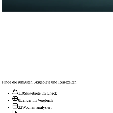
Auslastung in der
Wintersaison im ⌀
53
/100
Ruhig
Moderat
Lebhaft
Stoßzeit
Finde die ruhigsten Skigebiete und Reisezeiten
110
Skigebiete im Check
8
Länder im Vergleich
22
Wochen analysiert