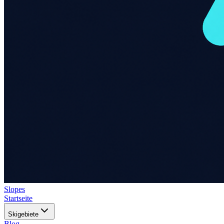
Slopes
Startseite
Skigebiete
Blog