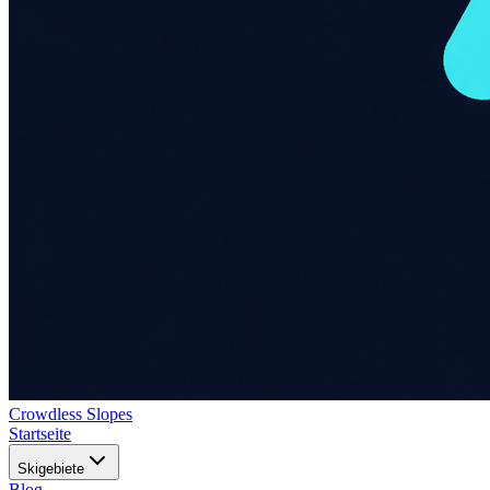
Crowdless Slopes
Startseite
Skigebiete
Blog