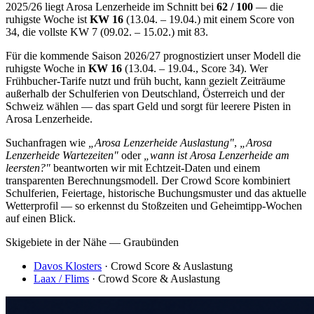
2025/26 liegt Arosa Lenzerheide im Schnitt bei
62 / 100
— die
ruhigste Woche ist
KW 16
(13.04. – 19.04.) mit einem Score von
34, die vollste KW 7 (09.02. – 15.02.) mit 83.
Für die kommende Saison 2026/27 prognostiziert unser Modell die
ruhigste Woche in
KW 16
(13.04. – 19.04., Score 34). Wer
Frühbucher-Tarife nutzt und früh bucht, kann gezielt Zeiträume
außerhalb der Schulferien von Deutschland, Österreich und der
Schweiz wählen — das spart Geld und sorgt für leerere Pisten in
Arosa Lenzerheide.
Suchanfragen wie
„Arosa Lenzerheide Auslastung"
,
„Arosa
Lenzerheide Wartezeiten"
oder
„wann ist Arosa Lenzerheide am
leersten?"
beantworten wir mit Echtzeit-Daten und einem
transparenten Berechnungsmodell. Der Crowd Score kombiniert
Schulferien, Feiertage, historische Buchungsmuster und das aktuelle
Wetterprofil — so erkennst du Stoßzeiten und Geheimtipp-Wochen
auf einen Blick.
Skigebiete in der Nähe — Graubünden
Davos Klosters
· Crowd Score & Auslastung
Laax / Flims
· Crowd Score & Auslastung