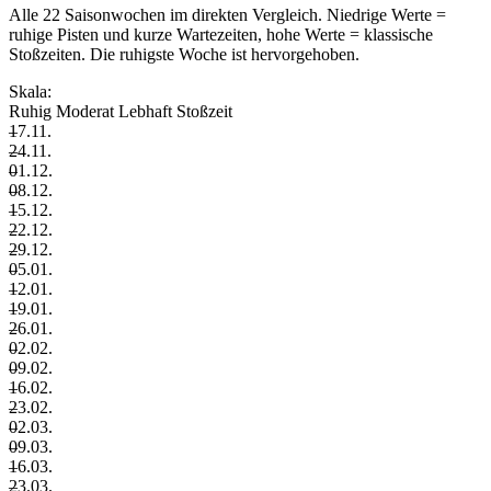
Alle 22 Saisonwochen im direkten Vergleich. Niedrige Werte =
ruhige Pisten und kurze Wartezeiten, hohe Werte = klassische
Stoßzeiten. Die ruhigste Woche ist hervorgehoben.
Skala:
Ruhig
Moderat
Lebhaft
Stoßzeit
–
17.11.
–
24.11.
–
01.12.
–
08.12.
–
15.12.
–
22.12.
–
29.12.
–
05.01.
–
12.01.
–
19.01.
–
26.01.
–
02.02.
–
09.02.
–
16.02.
–
23.02.
–
02.03.
–
09.03.
–
16.03.
–
23.03.