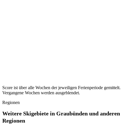
Sachsen
38
Ferien ·
Osterferien
2027
Ruhigste KW ·
KW 14–15
38
Sachsen-Anhalt
35
Ferien ·
Osterferien
2027
Ruhigste KW ·
KW 14
35
Schleswig-Holstein
44
Ferien ·
Osterferien
2027
Ruhigste KW ·
KW 13–15
44
Thüringen
38
Ferien ·
Osterferien
2027
Ruhigste KW ·
KW 15–16
38
Score ist über alle Wochen der jeweiligen Ferienperiode gemittelt.
Vergangene Wochen werden ausgeblendet.
Regionen
Weitere Skigebiete in Graubünden und anderen
Regionen