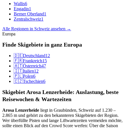
Wallis
6
Engadin
1
Berner Oberland
1
Zentralschweiz
1
Alle Regionen in Schweiz ansehen →
Europa
Finde Skigebiete in ganz Europa
🇩🇪
Deutschland
12
🇫🇷
Frankreich
15
🇦🇹
Österreich
47
🇮🇹
Italien
12
🇵🇱
Polen
6
🇨🇿
Tschechien
6
Skigebiet Arosa Lenzerheide: Auslastung, beste
Reisewochen & Wartezeiten
Arosa Lenzerheide
liegt in Graubünden, Schweiz auf 1.230 –
2.865 m und gehört zu den bekannteren Skigebieten der Region.
Wer überfüllte Pisten und lange Liftwartezeiten vermeiden möchte,
sollte einen Blick auf den Crowd Score werfen: Über die Saison