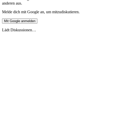
anderen aus.
Melde dich mit Google an, um mitzudiskutieren.
Mit Google anmelden
Lädt Diskussionen…
Live-Vorschau
Europäische Ferienüberschneidung 2026
Stand 27.5.2026
2026
2027
DE
🇩🇪
Deutschland
AT
🇦🇹
Österreich
CH
🇨🇭
Schweiz