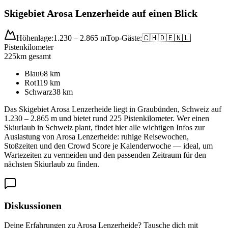
Skigebiet Arosa Lenzerheide auf einen Blick
Höhenlage:
1.230 – 2.865 m
Top-Gäste:
🇨🇭
🇩🇪
🇳🇱
Pistenkilometer
225
km gesamt
Blau
68
km
Rot
119
km
Schwarz
38
km
Das Skigebiet Arosa Lenzerheide liegt in Graubünden, Schweiz auf
1.230 – 2.865 m und bietet rund 225 Pistenkilometer. Wer einen
Skiurlaub in Schweiz plant, findet hier alle wichtigen Infos zur
Auslastung von Arosa Lenzerheide: ruhige Reisewochen,
Stoßzeiten und den Crowd Score je Kalenderwoche — ideal, um
Wartezeiten zu vermeiden und den passenden Zeitraum für den
nächsten Skiurlaub zu finden.
Diskussionen
Deine Erfahrungen zu Arosa Lenzerheide? Tausche dich mit