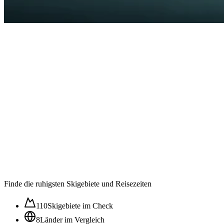
Auslastung in der
Wintersaison im ⌀
63
/100
Ruhig
Moderat
Lebhaft
Stoßzeit
Finde die ruhigsten Skigebiete und Reisezeiten
110
Skigebiete im Check
8
Länder im Vergleich