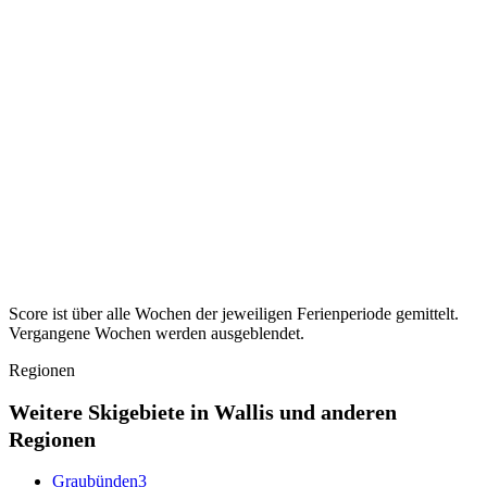
Ferien ·
Osterferien
2027
Ruhigste KW ·
KW 14–15
38
Sachsen-Anhalt
35
Ferien ·
Osterferien
2027
Ruhigste KW ·
KW 14
35
Schleswig-Holstein
44
Ferien ·
Osterferien
2027
Ruhigste KW ·
KW 13–15
44
Thüringen
38
Ferien ·
Osterferien
2027
Ruhigste KW ·
KW 15–16
38
Score ist über alle Wochen der jeweiligen Ferienperiode gemittelt.
Vergangene Wochen werden ausgeblendet.
Regionen
Weitere Skigebiete in Wallis und anderen
Regionen
Graubünden
3