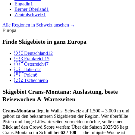
Engadin
1
Berner Oberland
1
Zentralschweiz
1
Alle Regionen in Schweiz ansehen →
Europa
Finde Skigebiete in ganz Europa
🇩🇪
Deutschland
12
🇫🇷
Frankreich
15
🇦🇹
Österreich
47
🇮🇹
Italien
12
🇵🇱
Polen
6
🇨🇿
Tschechien
6
Skigebiet Crans-Montana: Auslastung, beste
Reisewochen & Wartezeiten
Crans-Montana
liegt in Wallis, Schweiz auf 1.500 – 3.000 m und
gehört zu den bekannteren Skigebieten der Region. Wer überfüllte
Pisten und lange Liftwartezeiten vermeiden möchte, sollte einen
Blick auf den Crowd Score werfen: Über die Saison 2025/26 liegt
Crans-Montana im Schnitt bei
62 / 100
— die ruhigste Woche ist