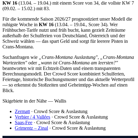
KW 16
(13.04. – 19.04.) mit einem Score von 34, die vollste KW 7
(09.02. – 15.02.) mit 83.
Für die kommende Saison 2026/27 prognostiziert unser Modell die
ruhigste Woche in
KW 16
(13.04. – 19.04., Score 34). Wer
Frühbucher-Tarife nutzt und früh bucht, kann gezielt Zeiträume
außerhalb der Schulferien von Deutschland, Österreich und der
Schweiz wählen — das spart Geld und sorgt für leerere Pisten in
Crans-Montana.
Suchanfragen wie
„Crans-Montana Auslastung"
,
„Crans-Montana
Wartezeiten"
oder
„wann ist Crans-Montana am leersten?"
beantworten wir mit Echtzeit-Daten und einem transparenten
Berechnungsmodell. Der Crowd Score kombiniert Schulferien,
Feiertage, historische Buchungsmuster und das aktuelle Wetterprofil
— so erkennst du Stoßzeiten und Geheimtipp-Wochen auf einen
Blick.
Skigebiete in der Nähe — Wallis
Zermatt
· Crowd Score & Auslastung
Verbier / 4 Vallées
· Crowd Score & Auslastung
Saas-Fee
· Crowd Score & Auslastung
Grimentz – Zinal
· Crowd Score & Auslastung