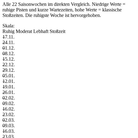
Alle 22 Saisonwochen im direkten Vergleich. Niedrige Werte =
ruhige Pisten und kurze Wartezeiten, hohe Werte = klassische
Stoßzeiten. Die ruhigste Woche ist hervorgehoben.
Skala:
Ruhig
Moderat
Lebhaft
Stoßzeit
–
17.11.
–
24.11.
–
01.12.
–
08.12.
–
15.12.
–
22.12.
–
29.12.
–
05.01.
–
12.01.
–
19.01.
–
26.01.
–
02.02.
–
09.02.
–
16.02.
–
23.02.
–
02.03.
–
09.03.
–
16.03.
–
23.03.