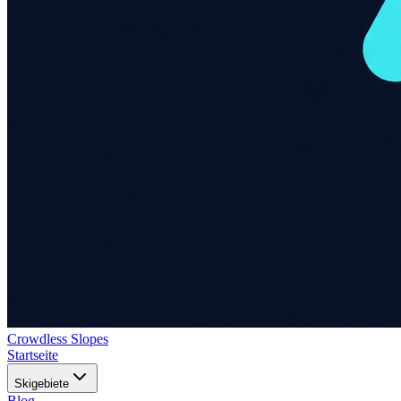
Crowdless Slopes
Startseite
Skigebiete
Blog