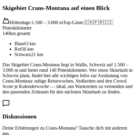
Skigebiet Crans-Montana auf einen Blick
Höhenlage:
1.500 – 3.000 m
Top-Gäste:
🇨🇭
🇫🇷
🇨🇿
Pistenkilometer
140
km gesamt
Blau
63
km
Rot
56
km
Schwarz
21
km
Das Skigebiet Crans-Montana liegt in Wallis, Schweiz auf 1.500 –
3.000 m und bietet rund 140 Pistenkilometer. Wer einen Skiurlaub in
Schweiz plant, findet hier alle wichtigen Infos zur Auslastung von
Crans-Montana: ruhige Reisewochen, Stoßzeiten und den Crowd
Score je Kalenderwoche — ideal, um Wartezeiten zu vermeiden und
den passenden Zeitraum für den nächsten Skiurlaub zu finden.
Diskussionen
Deine Erfahrungen zu Crans-Montana? Tausche dich mit anderen
aus.