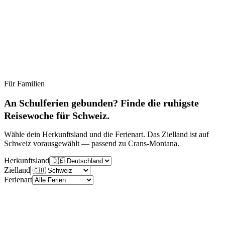
Für Familien
Ruhig
Moderat
Lebhaft
Stoßzeit
An Schulferien gebunden? Finde die ruhigste
Reisewoche für Schweiz.
Wähle dein Herkunftsland und die Ferienart. Das Zielland ist auf
Schweiz vorausgewählt — passend zu Crans-Montana.
Herkunftsland
Zielland
Ferienart