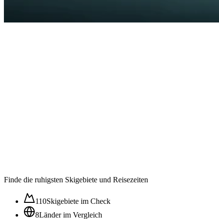
Auslastung in der
Wintersaison im ⌀
63
/100
Ruhig
Moderat
Lebhaft
Stoßzeit
Finde die ruhigsten Skigebiete und Reisezeiten
110
Skigebiete im Check
8
Länder im Vergleich