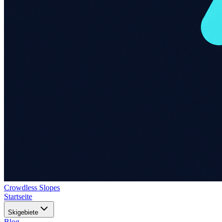
Crowdless Slopes
Startseite
Skigebiete
Blog