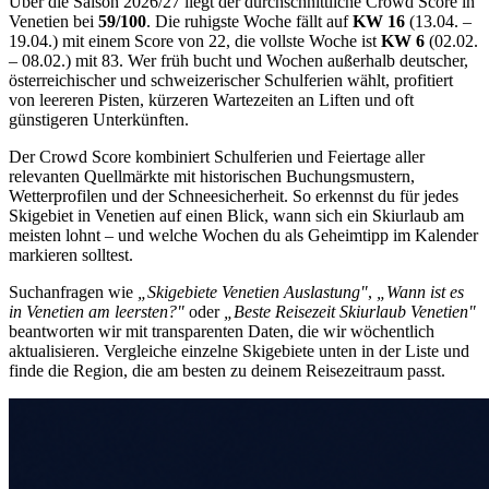
Über die Saison 2026/27 liegt der durchschnittliche Crowd Score in
Venetien
bei
59
/100
. Die ruhigste Woche fällt auf
KW
16
(
13.04. –
19.04.
) mit einem Score von
22
, die vollste Woche ist
KW
6
(
02.02.
– 08.02.
) mit
83
. Wer früh bucht und Wochen außerhalb deutscher,
österreichischer und schweizerischer Schulferien wählt, profitiert
von leereren Pisten, kürzeren Wartezeiten an Liften und oft
günstigeren Unterkünften.
Der Crowd Score kombiniert Schulferien und Feiertage aller
relevanten Quellmärkte mit historischen Buchungsmustern,
Wetterprofilen und der Schneesicherheit. So erkennst du für jedes
Skigebiet in
Venetien
auf einen Blick, wann sich ein Skiurlaub am
meisten lohnt – und welche Wochen du als Geheimtipp im Kalender
markieren solltest.
Suchanfragen wie
„Skigebiete
Venetien
Auslastung"
,
„Wann ist es
in
Venetien
am leersten?"
oder
„Beste Reisezeit Skiurlaub
Venetien
"
beantworten wir mit transparenten Daten, die wir wöchentlich
aktualisieren. Vergleiche einzelne Skigebiete unten in der Liste und
finde die Region, die am besten zu deinem Reisezeitraum passt.