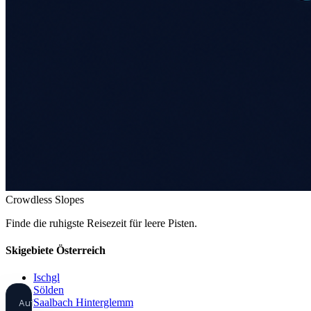
Crowdless Slopes
Finde die ruhigste Reisezeit für leere Pisten.
Skigebiete Österreich
Ischgl
Sölden
Saalbach Hinterglemm
Auf