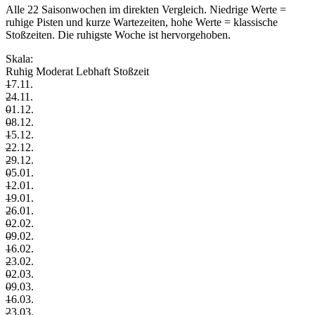
Alle 22 Saisonwochen im direkten Vergleich. Niedrige Werte =
ruhige Pisten und kurze Wartezeiten, hohe Werte = klassische
Stoßzeiten. Die ruhigste Woche ist hervorgehoben.
Skala:
Ruhig
Moderat
Lebhaft
Stoßzeit
–
17.11.
–
24.11.
–
01.12.
–
08.12.
–
15.12.
–
22.12.
–
29.12.
–
05.01.
–
12.01.
–
19.01.
–
26.01.
–
02.02.
–
09.02.
–
16.02.
–
23.02.
–
02.03.
–
09.03.
–
16.03.
–
23.03.