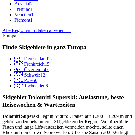
Aostatal
2
Trentino
1
Venetien
1
Piemont
1
Alle Regionen in Italien ansehen →
Europa
Finde Skigebiete in ganz Europa
🇩🇪
Deutschland
12
🇫🇷
Frankreich
15
🇦🇹
Österreich
47
🇨🇭
Schweiz
12
🇵🇱
Polen
6
🇨🇿
Tschechien
6
Skigebiet Dolomiti Superski: Auslastung, beste
Reisewochen & Wartezeiten
Dolomiti Superski
liegt in Südtirol, Italien auf 1.200 – 3.269 m und
gehört zu den bekannteren Skigebieten der Region. Wer überfüllte
Pisten und lange Liftwartezeiten vermeiden möchte, sollte einen
Blick auf den Crowd Score werfen: Über die Saison 2025/26 liegt