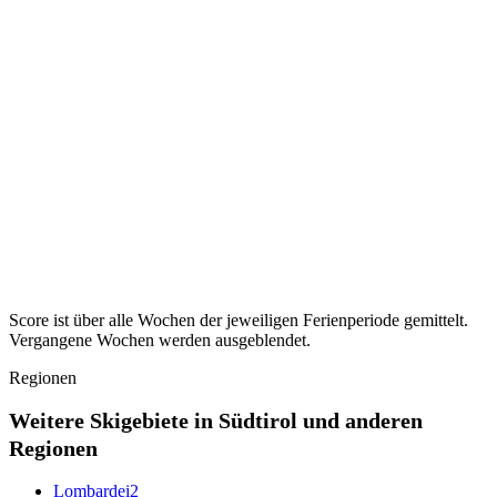
Ferien ·
Osterferien
2027
Ruhigste KW ·
KW 14–15
28
Sachsen-Anhalt
31
Ferien ·
Osterferien
2027
Ruhigste KW ·
KW 14
31
Schleswig-Holstein
36
Ferien ·
Osterferien
2027
Ruhigste KW ·
KW 13–15
36
Thüringen
29
Ferien ·
Osterferien
2027
Ruhigste KW ·
KW 15–16
29
Score ist über alle Wochen der jeweiligen Ferienperiode gemittelt.
Vergangene Wochen werden ausgeblendet.
Regionen
Weitere Skigebiete in Südtirol und anderen
Regionen
Lombardei
2