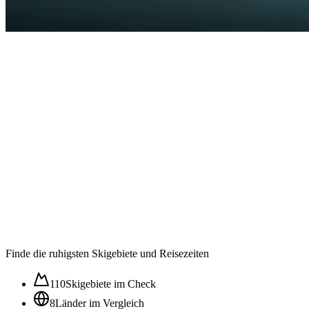
Auslastung in der
Wintersaison im ⌀
59
/100
Ruhig
Moderat
Lebhaft
Stoßzeit
Finde die ruhigsten Skigebiete und Reisezeiten
110
Skigebiete im Check
8
Länder im Vergleich