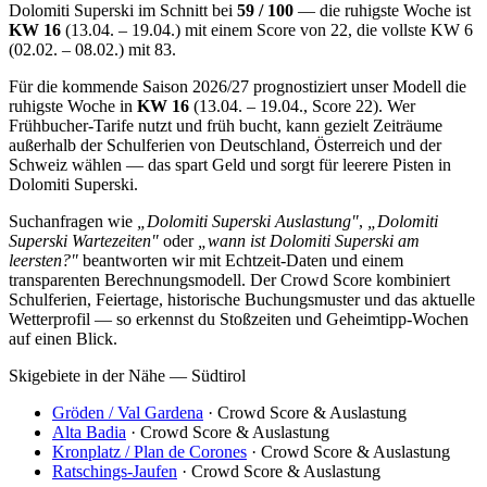
Dolomiti Superski im Schnitt bei
59 / 100
— die ruhigste Woche ist
KW 16
(13.04. – 19.04.) mit einem Score von 22, die vollste KW 6
(02.02. – 08.02.) mit 83.
Für die kommende Saison 2026/27 prognostiziert unser Modell die
ruhigste Woche in
KW 16
(13.04. – 19.04., Score 22). Wer
Frühbucher-Tarife nutzt und früh bucht, kann gezielt Zeiträume
außerhalb der Schulferien von Deutschland, Österreich und der
Schweiz wählen — das spart Geld und sorgt für leerere Pisten in
Dolomiti Superski.
Suchanfragen wie
„Dolomiti Superski Auslastung"
,
„Dolomiti
Superski Wartezeiten"
oder
„wann ist Dolomiti Superski am
leersten?"
beantworten wir mit Echtzeit-Daten und einem
transparenten Berechnungsmodell. Der Crowd Score kombiniert
Schulferien, Feiertage, historische Buchungsmuster und das aktuelle
Wetterprofil — so erkennst du Stoßzeiten und Geheimtipp-Wochen
auf einen Blick.
Skigebiete in der Nähe — Südtirol
Gröden / Val Gardena
· Crowd Score & Auslastung
Alta Badia
· Crowd Score & Auslastung
Kronplatz / Plan de Corones
· Crowd Score & Auslastung
Ratschings-Jaufen
· Crowd Score & Auslastung