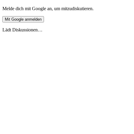
Melde dich mit Google an, um mitzudiskutieren.
Mit Google anmelden
Lädt Diskussionen…
Live-Vorschau
Europäische Ferienüberschneidung 2026
Stand 27.5.2026
2026
2027
DE
🇩🇪
Deutschland
AT
🇦🇹
Österreich
CH
🇨🇭
Schweiz
FR