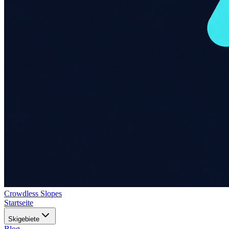
Crowdless Slopes
Startseite
Skigebiete
Blog