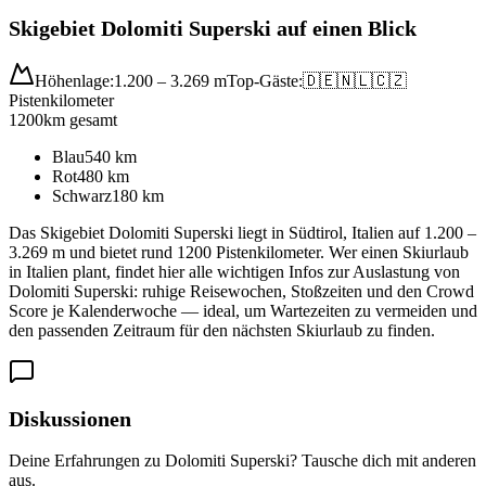
Skigebiet Dolomiti Superski auf einen Blick
Höhenlage:
1.200 – 3.269 m
Top-Gäste:
🇩🇪
🇳🇱
🇨🇿
Pistenkilometer
1200
km gesamt
Blau
540
km
Rot
480
km
Schwarz
180
km
Das Skigebiet Dolomiti Superski liegt in Südtirol, Italien auf 1.200 –
3.269 m und bietet rund 1200 Pistenkilometer. Wer einen Skiurlaub
in Italien plant, findet hier alle wichtigen Infos zur Auslastung von
Dolomiti Superski: ruhige Reisewochen, Stoßzeiten und den Crowd
Score je Kalenderwoche — ideal, um Wartezeiten zu vermeiden und
den passenden Zeitraum für den nächsten Skiurlaub zu finden.
Diskussionen
Deine Erfahrungen zu Dolomiti Superski? Tausche dich mit anderen
aus.