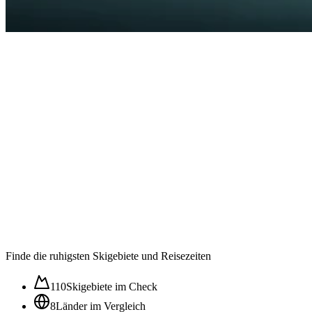
Auslastung in der
Wintersaison im ⌀
59
/100
Ruhig
Moderat
Lebhaft
Stoßzeit
Finde die ruhigsten Skigebiete und Reisezeiten
110
Skigebiete im Check
8
Länder im Vergleich