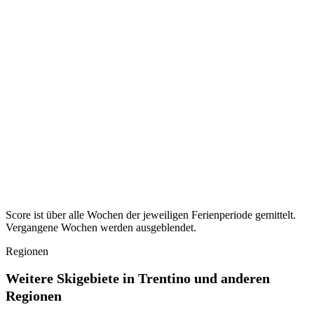
Sachsen
28
Ferien ·
Osterferien
2027
Ruhigste KW ·
KW 14–15
28
Sachsen-Anhalt
31
Ferien ·
Osterferien
2027
Ruhigste KW ·
KW 14
31
Schleswig-Holstein
36
Ferien ·
Osterferien
2027
Ruhigste KW ·
KW 13–15
36
Thüringen
29
Ferien ·
Osterferien
2027
Ruhigste KW ·
KW 15–16
29
Score ist über alle Wochen der jeweiligen Ferienperiode gemittelt.
Vergangene Wochen werden ausgeblendet.
Regionen
Weitere Skigebiete in Trentino und anderen
Regionen