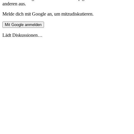
anderen aus.
Melde dich mit Google an, um mitzudiskutieren.
Mit Google anmelden
Lädt Diskussionen…
Live-Vorschau
Europäische Ferienüberschneidung 2026
Stand 27.5.2026
2026
2027
DE
🇩🇪
Deutschland
AT
🇦🇹
Österreich
CH
🇨🇭
Schweiz