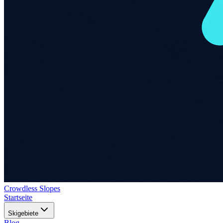
Crowdless Slopes
Startseite
Skigebiete
Blog