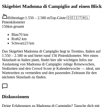
Skigebiet Madonna di Campiglio auf einen Blick
Höhenlage:
1.550 – 2.580 m
Top-Gäste:
🇩🇪
🇮🇹
🇳🇱
Pistenkilometer
156
km gesamt
Blau
70
km
Rot
62
km
Schwarz
23
km
Das Skigebiet Madonna di Campiglio liegt in Trentino, Italien auf
1.550 – 2.580 m und bietet rund 156 Pistenkilometer. Wer einen
Skiurlaub in Italien plant, findet hier alle wichtigen Infos zur
Auslastung von Madonna di Campiglio: ruhige Reisewochen,
Stoßzeiten und den Crowd Score je Kalenderwoche — ideal, um
Wartezeiten zu vermeiden und den passenden Zeitraum für den
nächsten Skiurlaub zu finden.
Diskussionen
Deine Erfahrungen zu Madonna di Campiglio? Tausche dich mit