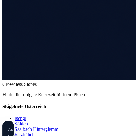
Crowdless Slopes
Finde die ruhigste Reisezeit für leere Pisten.
Skigebiete Österreich
Ischgl
Sölden
Saalbach Hinterglemm
Auf
Kitzbühel
dieser