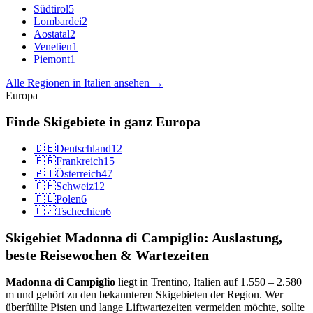
Südtirol
5
Lombardei
2
Aostatal
2
Venetien
1
Piemont
1
Alle Regionen in Italien ansehen →
Europa
Finde Skigebiete in ganz Europa
🇩🇪
Deutschland
12
🇫🇷
Frankreich
15
🇦🇹
Österreich
47
🇨🇭
Schweiz
12
🇵🇱
Polen
6
🇨🇿
Tschechien
6
Skigebiet Madonna di Campiglio: Auslastung,
beste Reisewochen & Wartezeiten
Madonna di Campiglio
liegt in Trentino, Italien auf 1.550 – 2.580
m und gehört zu den bekannteren Skigebieten der Region. Wer
überfüllte Pisten und lange Liftwartezeiten vermeiden möchte, sollte