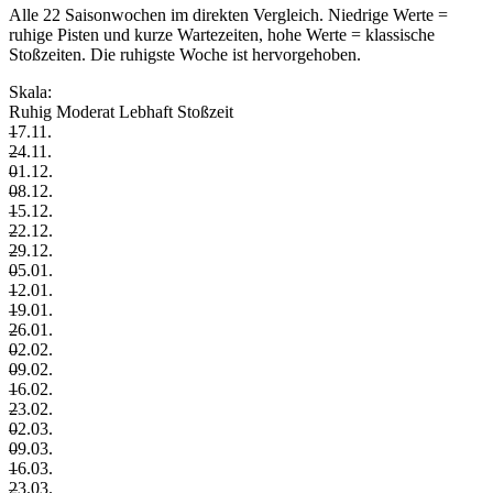
Alle 22 Saisonwochen im direkten Vergleich. Niedrige Werte =
ruhige Pisten und kurze Wartezeiten, hohe Werte = klassische
Stoßzeiten. Die ruhigste Woche ist hervorgehoben.
Skala:
Ruhig
Moderat
Lebhaft
Stoßzeit
–
17.11.
–
24.11.
–
01.12.
–
08.12.
–
15.12.
–
22.12.
–
29.12.
–
05.01.
–
12.01.
–
19.01.
–
26.01.
–
02.02.
–
09.02.
–
16.02.
–
23.02.
–
02.03.
–
09.03.
–
16.03.
–
23.03.