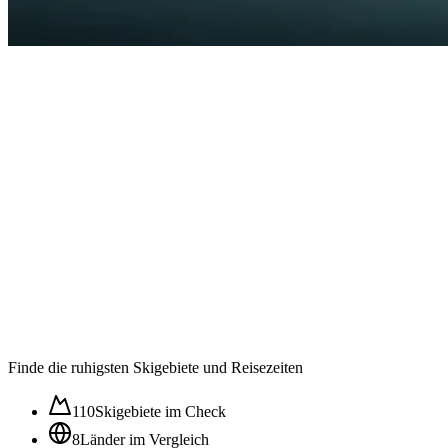
Auslastung in der
Wintersaison im ⌀
62
/100
Ruhig
Moderat
Lebhaft
Stoßzeit
Finde die ruhigsten Skigebiete und Reisezeiten
110
Skigebiete im Check
8
Länder im Vergleich