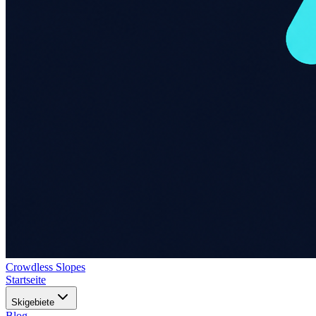
Crowdless Slopes
Startseite
Skigebiete
Blog