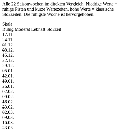
Alle 22 Saisonwochen im direkten Vergleich. Niedrige Werte =
ruhige Pisten und kurze Wartezeiten, hohe Werte = klassische
Stoßzeiten. Die ruhigste Woche ist hervorgehoben.
Skala:
Ruhig
Moderat
Lebhaft
Stoßzeit
–
17.11.
–
24.11.
–
01.12.
–
08.12.
–
15.12.
–
22.12.
–
29.12.
–
05.01.
–
12.01.
–
19.01.
–
26.01.
–
02.02.
–
09.02.
–
16.02.
–
23.02.
–
02.03.
–
09.03.
–
16.03.
–
23.03.