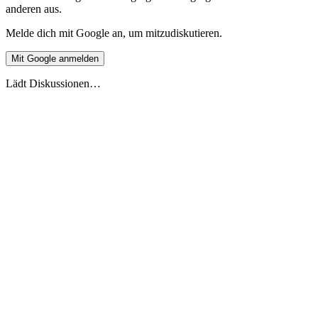
anderen aus.
Melde dich mit Google an, um mitzudiskutieren.
Mit Google anmelden
Lädt Diskussionen…
Live-Vorschau
Europäische Ferienüberschneidung 2026
Stand 27.5.2026
2026
2027
DE
🇩🇪
Deutschland
AT
🇦🇹
Österreich
CH
🇨🇭
Schweiz