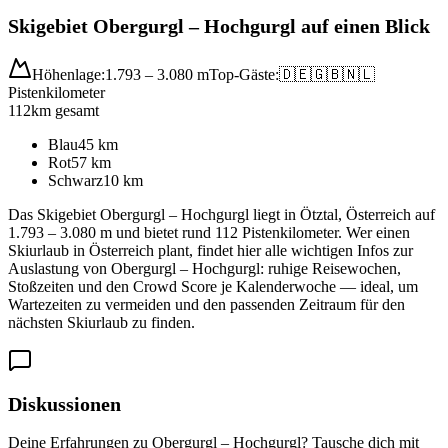
Skigebiet Obergurgl – Hochgurgl auf einen Blick
Höhenlage:
1.793 – 3.080 m
Top-Gäste:
🇩🇪
🇬🇧
🇳🇱
Pistenkilometer
112
km gesamt
Blau
45
km
Rot
57
km
Schwarz
10
km
Das Skigebiet Obergurgl – Hochgurgl liegt in Ötztal, Österreich auf
1.793 – 3.080 m und bietet rund 112 Pistenkilometer. Wer einen
Skiurlaub in Österreich plant, findet hier alle wichtigen Infos zur
Auslastung von Obergurgl – Hochgurgl: ruhige Reisewochen,
Stoßzeiten und den Crowd Score je Kalenderwoche — ideal, um
Wartezeiten zu vermeiden und den passenden Zeitraum für den
nächsten Skiurlaub zu finden.
Diskussionen
Deine Erfahrungen zu Obergurgl – Hochgurgl? Tausche dich mit