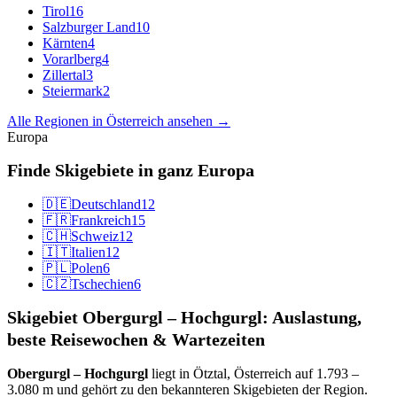
Tirol
16
Salzburger Land
10
Kärnten
4
Vorarlberg
4
Zillertal
3
Steiermark
2
Alle Regionen in Österreich ansehen →
Europa
Finde Skigebiete in ganz Europa
🇩🇪
Deutschland
12
🇫🇷
Frankreich
15
🇨🇭
Schweiz
12
🇮🇹
Italien
12
🇵🇱
Polen
6
🇨🇿
Tschechien
6
Skigebiet Obergurgl – Hochgurgl: Auslastung,
beste Reisewochen & Wartezeiten
Obergurgl – Hochgurgl
liegt in Ötztal, Österreich auf 1.793 –
3.080 m und gehört zu den bekannteren Skigebieten der Region.