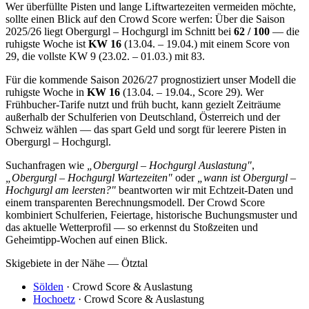
Wer überfüllte Pisten und lange Liftwartezeiten vermeiden möchte,
sollte einen Blick auf den Crowd Score werfen: Über die Saison
2025/26 liegt Obergurgl – Hochgurgl im Schnitt bei
62 / 100
— die
ruhigste Woche ist
KW 16
(13.04. – 19.04.) mit einem Score von
29, die vollste KW 9 (23.02. – 01.03.) mit 83.
Für die kommende Saison 2026/27 prognostiziert unser Modell die
ruhigste Woche in
KW 16
(13.04. – 19.04., Score 29). Wer
Frühbucher-Tarife nutzt und früh bucht, kann gezielt Zeiträume
außerhalb der Schulferien von Deutschland, Österreich und der
Schweiz wählen — das spart Geld und sorgt für leerere Pisten in
Obergurgl – Hochgurgl.
Suchanfragen wie
„Obergurgl – Hochgurgl Auslastung"
,
„Obergurgl – Hochgurgl Wartezeiten"
oder
„wann ist Obergurgl –
Hochgurgl am leersten?"
beantworten wir mit Echtzeit-Daten und
einem transparenten Berechnungsmodell. Der Crowd Score
kombiniert Schulferien, Feiertage, historische Buchungsmuster und
das aktuelle Wetterprofil — so erkennst du Stoßzeiten und
Geheimtipp-Wochen auf einen Blick.
Skigebiete in der Nähe — Ötztal
Sölden
· Crowd Score & Auslastung
Hochoetz
· Crowd Score & Auslastung