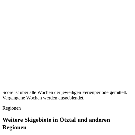
Sachsen
36
Ferien ·
Osterferien
2027
Ruhigste KW ·
KW 14–15
36
Sachsen-Anhalt
39
Ferien ·
Osterferien
2027
Ruhigste KW ·
KW 14
39
Schleswig-Holstein
43
Ferien ·
Osterferien
2027
Ruhigste KW ·
KW 13–15
43
Thüringen
31
Ferien ·
Osterferien
2027
Ruhigste KW ·
KW 15–16
31
Score ist über alle Wochen der jeweiligen Ferienperiode gemittelt.
Vergangene Wochen werden ausgeblendet.
Regionen
Weitere Skigebiete in Ötztal und anderen
Regionen