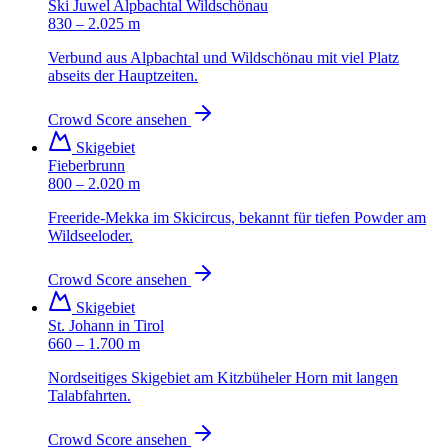
Ski Juwel Alpbachtal Wildschönau
830 – 2.025 m
Verbund aus Alpbachtal und Wildschönau mit viel Platz
abseits der Hauptzeiten.
Crowd Score ansehen
Skigebiet
Fieberbrunn
800 – 2.020 m
Freeride-Mekka im Skicircus, bekannt für tiefen Powder am
Wildseeloder.
Crowd Score ansehen
Skigebiet
St. Johann in Tirol
660 – 1.700 m
Nordseitiges Skigebiet am Kitzbüheler Horn mit langen
Talabfahrten.
Crowd Score ansehen