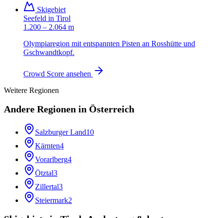
Skigebiet
Seefeld in Tirol
1.200 – 2.064 m
Olympiaregion mit entspannten Pisten an Rosshütte und
Gschwandtkopf.
Crowd Score ansehen
Weitere Regionen
Andere Regionen in
Österreich
Salzburger Land
10
Kärnten
4
Vorarlberg
4
Ötztal
3
Zillertal
3
Steiermark
2