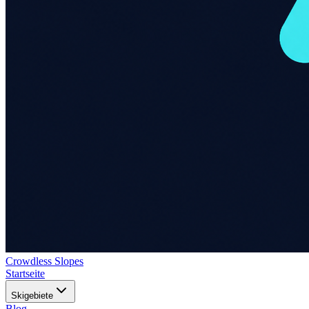
Crowdless Slopes
Startseite
Skigebiete
Blog