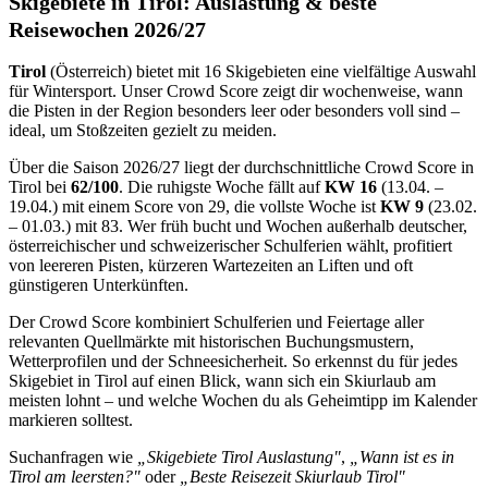
Skigebiete in Tirol: Auslastung & beste
Reisewochen 2026/27
Tirol
(
Österreich
) bietet mit
16
Skigebieten
eine vielfältige Auswahl
für Wintersport. Unser Crowd Score zeigt dir wochenweise, wann
die Pisten in der Region besonders leer oder besonders voll sind –
ideal, um Stoßzeiten gezielt zu meiden.
Über die Saison 2026/27 liegt der durchschnittliche Crowd Score in
Tirol
bei
62
/100
. Die ruhigste Woche fällt auf
KW
16
(
13.04. –
19.04.
) mit einem Score von
29
, die vollste Woche ist
KW
9
(
23.02.
– 01.03.
) mit
83
. Wer früh bucht und Wochen außerhalb deutscher,
österreichischer und schweizerischer Schulferien wählt, profitiert
von leereren Pisten, kürzeren Wartezeiten an Liften und oft
günstigeren Unterkünften.
Der Crowd Score kombiniert Schulferien und Feiertage aller
relevanten Quellmärkte mit historischen Buchungsmustern,
Wetterprofilen und der Schneesicherheit. So erkennst du für jedes
Skigebiet in
Tirol
auf einen Blick, wann sich ein Skiurlaub am
meisten lohnt – und welche Wochen du als Geheimtipp im Kalender
markieren solltest.
Suchanfragen wie
„Skigebiete
Tirol
Auslastung"
,
„Wann ist es in
Tirol
am leersten?"
oder
„Beste Reisezeit Skiurlaub
Tirol
"