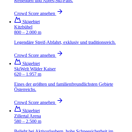
Reisenden und Apres-Ski-Fans.
Crowd Score ansehen
Skigebiet
Kitzbühel
800 – 2.000 m
Legendäre Streif-Abfahrt, exklusiv und traditionsreich.
Crowd Score ansehen
Skigebiet
SkiWelt Wilder Kaiser
620 – 1.957 m
Eines der größten und familienfreundlichsten Gebiete
Österreichs.
Crowd Score ansehen
Skigebiet
Zillertal Arena
580 – 2.500 m
Beliebt bei Aktivurlaubern, hohe Schneesicherheit im