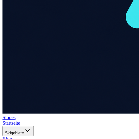
Slopes
Startseite
Skigebiete
Blog